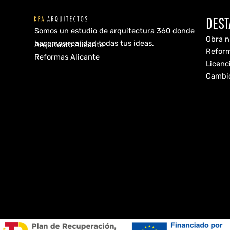
DES
Somos un estudio de arquitectura 360 donde
Obra 
hacemos realidad todas tus ideas.
Arquitecto Alicante
Reform
Reformas Alicante
Licenci
Cambio